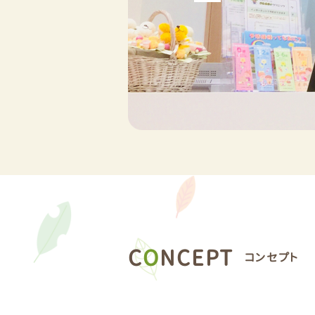
C
O
NCEPT
コンセプト