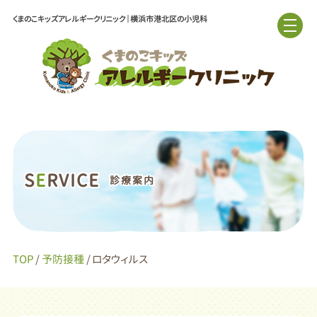
くまのこキッズアレルギークリニック｜横浜市港北区の小児科
S
E
RVICE
診療案内
TOP
/
予防接種
/ ロタウィルス