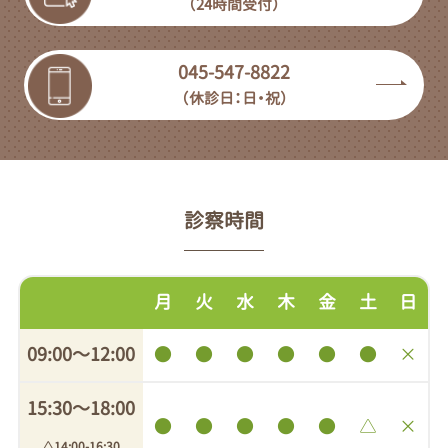
（24時間受付）
045-547-8822
（休診日：日・祝）
診察時間
月
火
水
木
金
土
日
09:00〜12:00
●
●
●
●
●
●
×
15:30〜18:00
●
●
●
●
●
△
×
△14:00-16:30