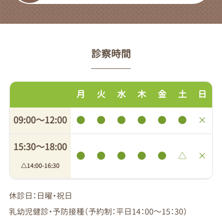
診察時間
月
火
水
木
金
土
日
09:00〜12:00
●
●
●
●
●
●
×
15:30〜18:00
●
●
●
●
●
△
×
△14:00-16:30
休診日：日曜・祝日
乳幼児健診・予防接種（予約制：平日14：00～15：30）