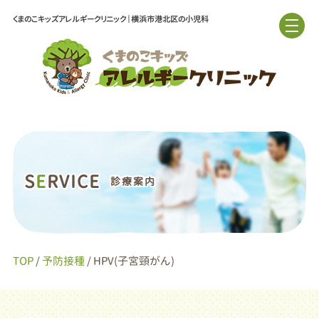
くまのこキッズアレルギークリニック｜横浜市港北区の小児科
S
E
RVICE
診療案内
TOP
/
予防接種
/ HPV(子宮頸がん)