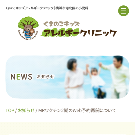
くまのこキッズアレルギークリニック｜横浜市港北区の小児科
N
E
WS
お知らせ
TOP
/
お知らせ
/ MRワクチン２期のWeb予約再開について