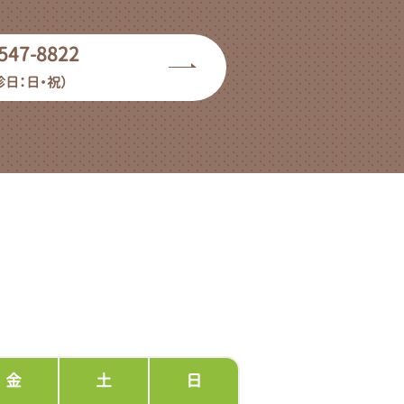
547-8822
診日：日・祝）
金
土
日