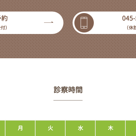
予約
045-
受付）
（休
診察時間
月
火
水
木