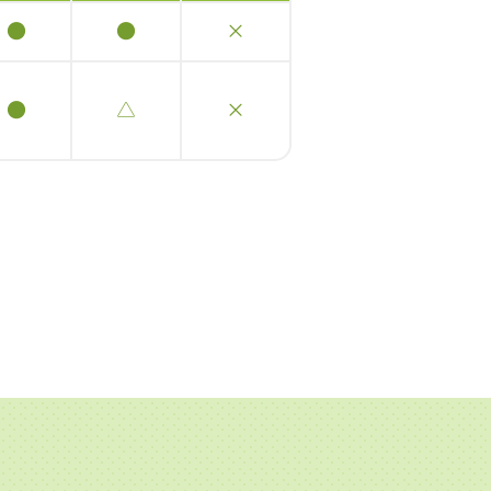
●
●
×
●
△
×