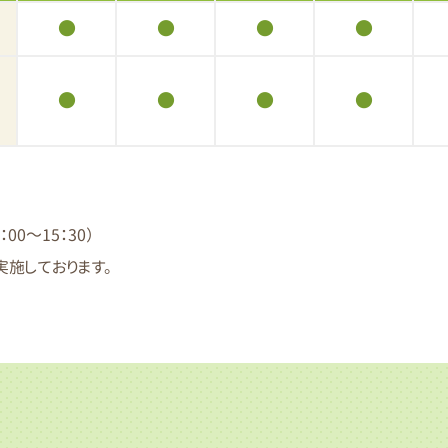
●
●
●
●
●
●
●
●
0～15：30）
施しております。