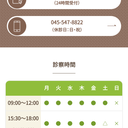
（24時間受付）
045-547-8822
（休診日：日・祝）
診察時間
月
火
水
木
金
土
日
09:00〜12:00
●
●
●
●
●
●
×
15:30〜18:00
●
●
●
●
●
△
×