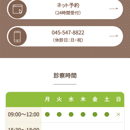
ネット予約
（24時間受付）
045-547-8822
（休診日：日・祝）
診察時間
月
火
水
木
金
土
日
09:00〜12:00
●
●
●
●
●
●
×