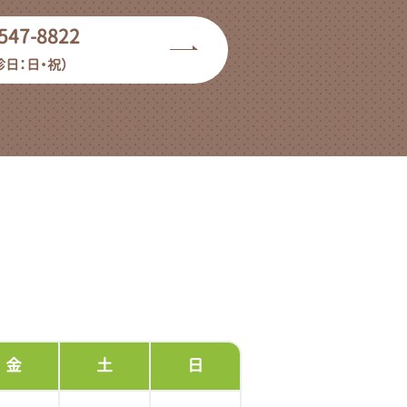
547-8822
診日：日・祝）
金
土
日