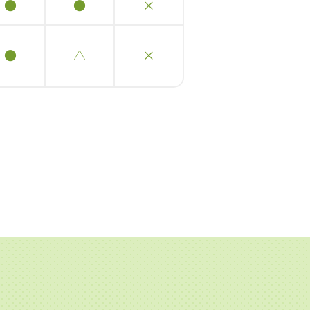
●
●
×
●
△
×