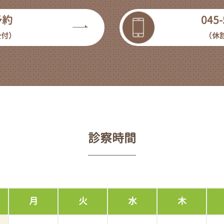
予約
045-
受付）
（休
診察時間
月
火
水
木