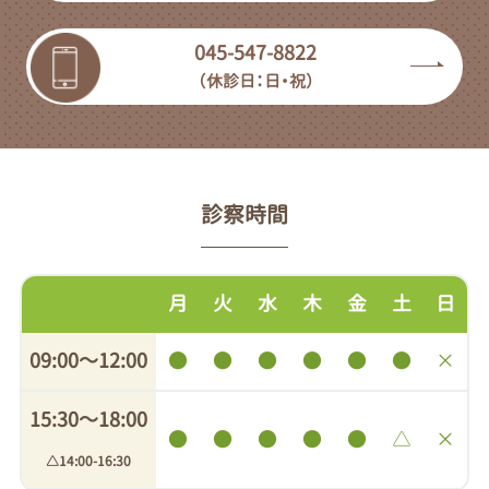
045-547-8822
（休診日：日・祝）
診察時間
月
火
水
木
金
土
日
09:00〜12:00
●
●
●
●
●
●
×
15:30〜18:00
●
●
●
●
●
△
×
△14:00-16:30