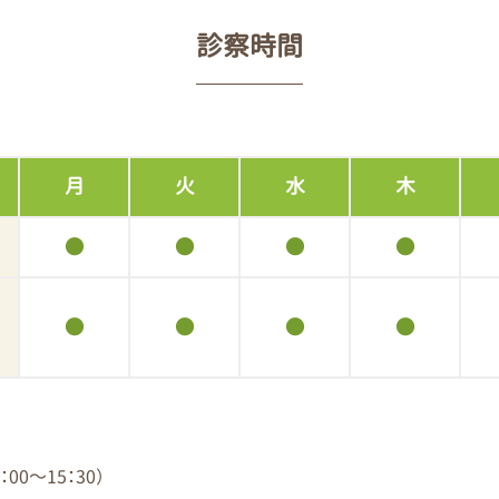
診察時間
月
火
水
木
●
●
●
●
●
●
●
●
0～15：30）