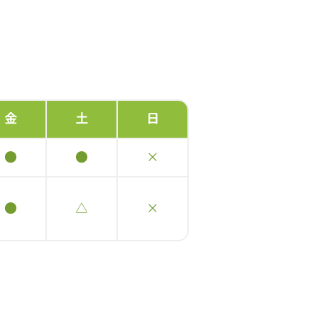
金
土
日
●
●
×
●
△
×