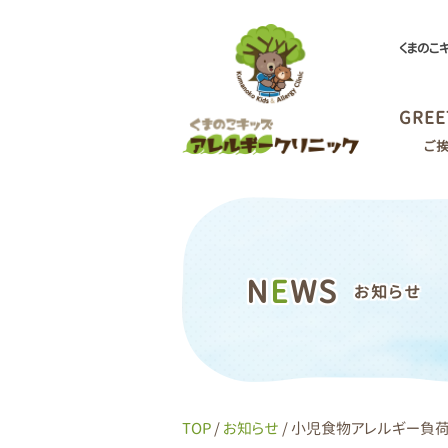
くまのこ
GREE
ご
N
E
WS
お知らせ
TOP
/
お知らせ
/ 小児食物アレルギー負