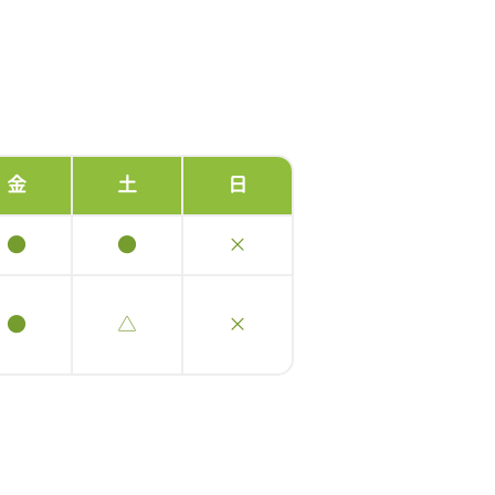
金
土
日
●
●
×
●
△
×