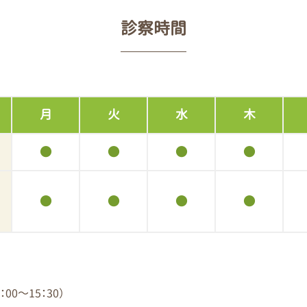
診察時間
月
火
水
木
●
●
●
●
●
●
●
●
0～15：30）